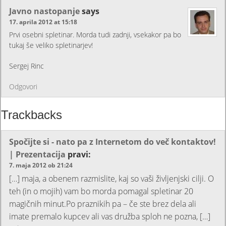
Javno nastopanje
says
17. aprila 2012 at 15:18
Prvi osebni spletinar. Morda tudi zadnji, vsekakor pa bo
tukaj še veliko spletinarjev!
Sergej Rinc
Odgovori
Trackbacks
Spočijte si - nato pa z Internetom do več kontaktov!
| Prezentacija
pravi:
7. maja 2012 ob 21:24
[…] maja, a obenem razmislite, kaj so vaši življenjski cilji. O
teh (in o mojih) vam bo morda pomagal spletinar 20
magičnih minut.Po praznikih pa – če ste brez dela ali
imate premalo kupcev ali vas družba sploh ne pozna, […]