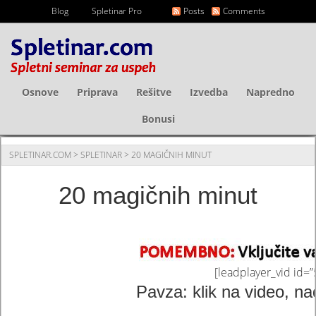
Blog
Spletinar Pro
Posts
Comments
Osnove
Priprava
Rešitve
Izvedba
Napredno
Bonusi
SPLETINAR.COM
>
SPLETINAR
> 20 MAGIČNIH MINUT
20 magičnih minut
[leadplayer_vid id
Pavza: klik na video, na